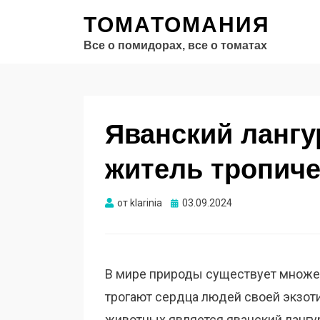
ТОМАТОМАНИЯ
Все о помидорах, все о томатах
Яванский лангу
житель тропиче
Опубликовано
от
klarinia
03.09.2024
В мире природы существует множе
трогают сердца людей своей экзот
животных является яванский лангур,