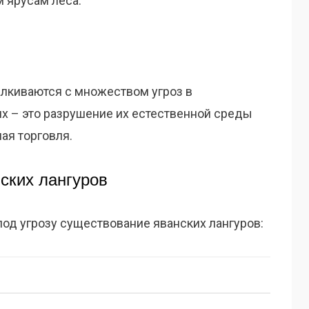
 ярусам леса.
алкиваются с множеством угроз в
х – это разрушение их естественной среды
ая торговля.
ских лангуров
под угрозу существование яванских лангуров: