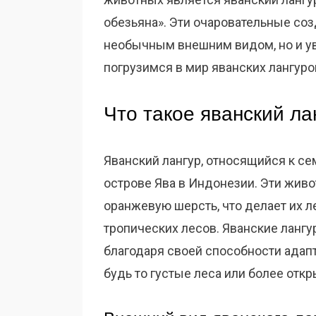
обезьяна». Эти очаровательные со
необычным внешним видом, но и у
погрузимся в мир яванских лангуро
Что такое яванский ла
Яванский лангур, относящийся к се
острове Ява в Индонезии. Эти жив
оранжевую шерсть, что делает их 
тропических лесов. Яванские ланг
благодаря своей способности адап
будь то густые леса или более отк