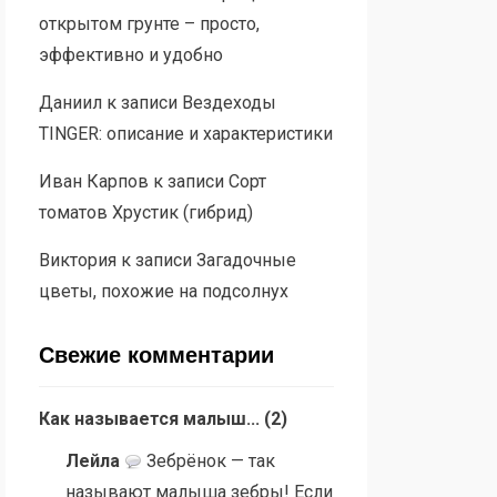
открытом грунте – просто,
эффективно и удобно
Даниил
к записи
Вездеходы
TINGER: описание и характеристики
Иван Карпов
к записи
Сорт
томатов Хрустик (гибрид)
Виктория
к записи
Загадочные
цветы, похожие на подсолнух
Свежие комментарии
Как называется малыш...
(
2
)
Лейла
Зебрёнок — так
называют малыша зебры! Если