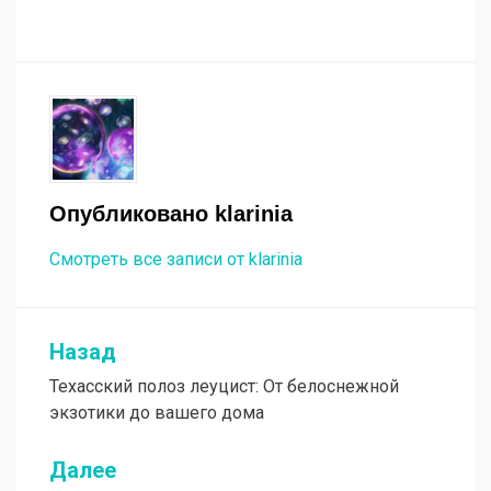
Опубликовано
klarinia
Смотреть все записи от klarinia
Назад
Навигация
Техасский полоз леуцист: От белоснежной
по
экзотики до вашего дома
записям
Далее