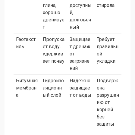
глина,
доступны
стирола
хорошо
й,
дренируе
долговеч
т
ный
Геотекст
Пропуска
Защищае
Требует
иль
ет воду,
т дренаж
правильн
удержив
от
ой
ает почву
загрязне
укладки
ний
Битумная
Гидроизо
Надежно
Подверж
мембран
ляционн
защищае
ена
а
ый слой
т от воды
разрушен
ию от
корней
без
защиты