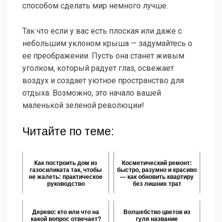
способом сделать мир немного лучше.
Так что если у вас есть плоская или даже с
небольшим уклоном крыша — задумайтесь о
ее преображении. Пусть она станет живым
уголком, который радует глаз, освежает
воздух и создает уютное пространство для
отдыха. Возможно, это начало вашей
маленькой зеленой революции!
Читайте по теме:
Как построить дом из
Косметический ремонт:
газосиликата так, чтобы
быстро, разумно и красиво
не жалеть: практическое
— как обновить квартиру
руководство
без лишних трат
Дерево: кто или что на
Волшебство цветов из
какой вопрос отвечает?
гуля название