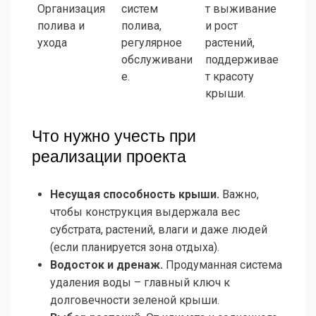
Организация
систем
т выживание
полива и
полива,
и рост
ухода
регулярное
растений,
обслуживани
поддерживае
е.
т красоту
крыши.
Что нужно учесть при
реализации проекта
Несущая способность крыши.
Важно,
чтобы конструкция выдержала вес
субстрата, растений, влаги и даже людей
(если планируется зона отдыха).
Водосток и дренаж.
Продуманная система
удаления воды – главный ключ к
долговечности зеленой крыши.