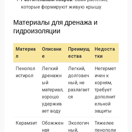
которые формируют живую крышу.
Материалы для дренажа и
гидроизоляции
Материа
Описани
Преимущ
Недоста
л
е
ества
тки
Пенопол
Легкий
Легкий,
Негермет
истирол
дренажн
долговеч
ичен к
ый
ный, не
корням,
материал,
разлагает
требует
хорошо
ся
дополнит
удержив
ельной
ает воду
защиты
Керамзит
Обожжен
Экологич
Тяжелее
ная
ный,
пенополи