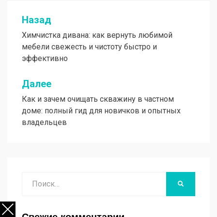
Назад
Навигация
Химчистка дивана: как вернуть любимой
по
мебели свежесть и чистоту быстро и
записям
эффективно
Далее
Как и зачем очищать скважину в частном
доме: полный гид для новичков и опытных
владельцев
Поиск
НАЙТИ
Свежие комментарии