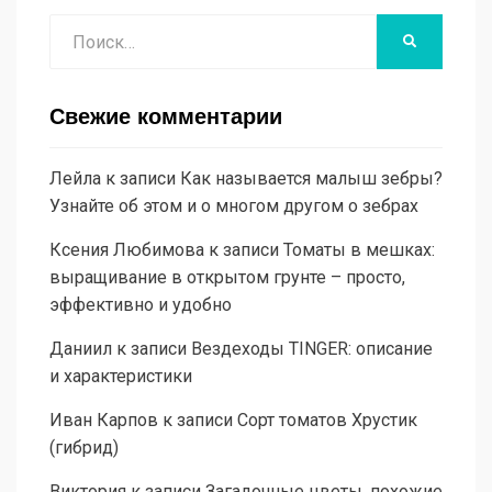
Поиск
НАЙТИ
Свежие комментарии
Лейла
к записи
Как называется малыш зебры?
Узнайте об этом и о многом другом о зебрах
Ксения Любимова
к записи
Томаты в мешках:
выращивание в открытом грунте – просто,
эффективно и удобно
Даниил
к записи
Вездеходы TINGER: описание
и характеристики
Иван Карпов
к записи
Сорт томатов Хрустик
(гибрид)
Виктория
к записи
Загадочные цветы, похожие