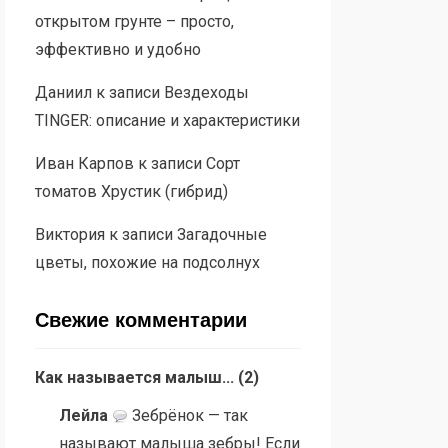
открытом грунте – просто,
эффективно и удобно
Даниил
к записи
Вездеходы
TINGER: описание и характеристики
Иван Карпов
к записи
Сорт
томатов Хрустик (гибрид)
Виктория
к записи
Загадочные
цветы, похожие на подсолнух
Свежие комментарии
Как называется малыш...
(
2
)
Лейла
Зебрёнок — так
называют малыша зебры! Если