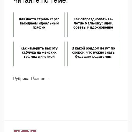
Читайте по теме:
Как часто стричь каре:
Как отпраздновать 14-
выбираем идеальный
летие мальчику: идеи,
график
советы и вдохновение
Как измерить высоту
В какой роддом везут по
каблука на женских
скорой: что нужно знать
туфлях линейкой
будущим родителям
Рубрика:
Разное