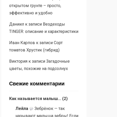
открытом грунте – просто,
эффективно и удобно
Даниил
к записи
Вездеходы
TINGER: описание и характеристики
Иван Карпов
к записи
Сорт
томатов Хрустик (гибрид)
Виктория
к записи
Загадочные
цветы, похожие на подсолнух
Свежие комментарии
Как называется малыш...
(
2
)
Лейла
Зебрёнок — так
называют малыша зебры! Если