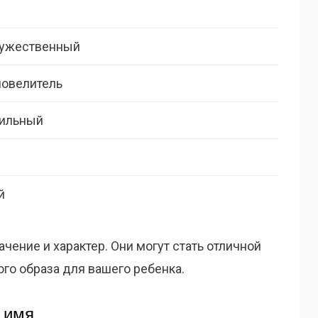
мужественный
повелитель
сильный
й
чение и характер. Они могут стать отличной
го образа для вашего ребенка.
 имя