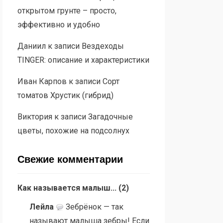
открытом грунте – просто,
эффективно и удобно
Даниил
к записи
Вездеходы
TINGER: описание и характеристики
Иван Карпов
к записи
Сорт
томатов Хрустик (гибрид)
Виктория
к записи
Загадочные
цветы, похожие на подсолнух
Свежие комментарии
Как называется малыш...
(
2
)
Лейла
Зебрёнок — так
называют малыша зебры! Если