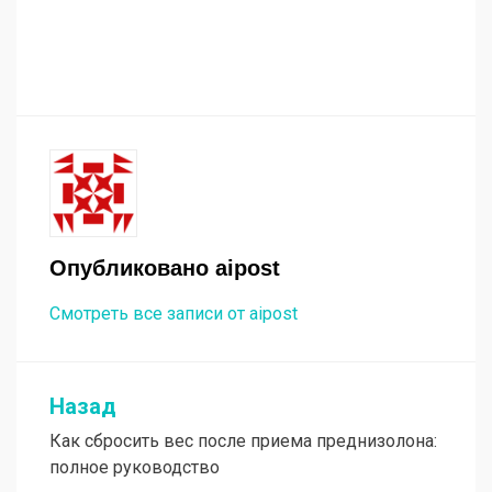
Опубликовано
aipost
Смотреть все записи от aipost
Назад
Навигация
Как сбросить вес после приема преднизолона:
по
полное руководство
записям