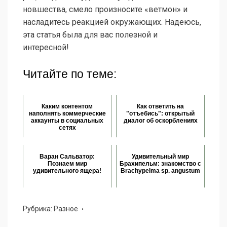
новшества, смело произносите «ветмон» и
насладитесь реакцией окружающих. Надеюсь,
эта статья была для вас полезной и
интересной!
Читайте по теме:
Каким контентом
Как ответить на
наполнять коммерческие
"отъебись": открытый
аккаунты в социальных
диалог об оскорблениях
сетях
Варан Сальватор:
Удивительный мир
Познаем мир
Брахипельм: знакомство с
удивительного ящера!
Brachypelma sp. angustum
Рубрика:
Разное