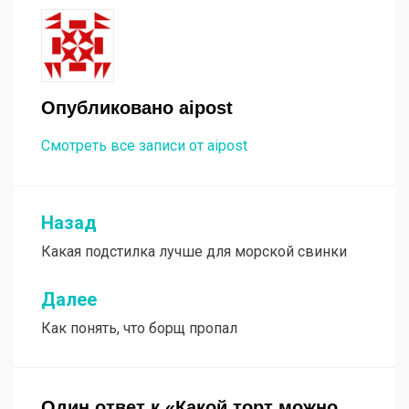
Опубликовано
aipost
Смотреть все записи от aipost
Назад
Навигация
Какая подстилка лучше для морской свинки
по
записям
Далее
Как понять, что борщ пропал
Один ответ к «Какой торт можно