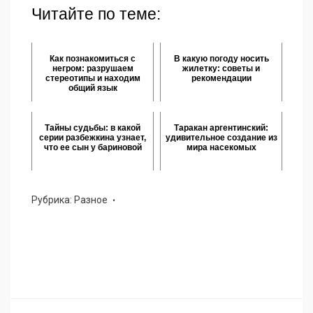
Читайте по теме:
Как познакомиться с
В какую погоду носить
негром: разрушаем
жилетку: советы и
стереотипы и находим
рекомендации
общий язык
Тайны судьбы: в какой
Таракан аргентинский:
серии разбежкина узнает,
удивительное создание из
что ее сын у бариновой
мира насекомых
Рубрика:
Разное