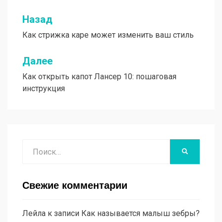
Назад
Навигация
Как стрижка каре может изменить ваш стиль
по
записям
Далее
Как открыть капот Лансер 10: пошаговая
инструкция
Поиск
НАЙТИ
Свежие комментарии
Лейла
к записи
Как называется малыш зебры?