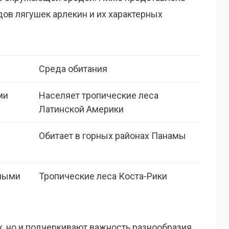
ов лягушек арлекин и их характерных
Среда обитания
ми
Населяет тропические леса
Латинской Америки
Обитает в горных районах Панамы
рными
Тропические леса Коста-Рики
х, но и подчеркивают важность разнообразия