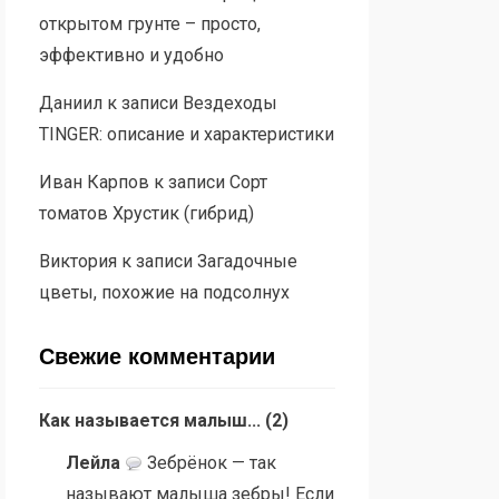
открытом грунте – просто,
эффективно и удобно
Даниил
к записи
Вездеходы
TINGER: описание и характеристики
Иван Карпов
к записи
Сорт
томатов Хрустик (гибрид)
Виктория
к записи
Загадочные
цветы, похожие на подсолнух
Свежие комментарии
Как называется малыш...
(
2
)
Лейла
Зебрёнок — так
называют малыша зебры! Если