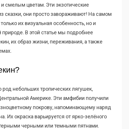
 и смелым цветам. Эти экзотические
з сказки, они просто завораживают! На самом
 только их визуальная особенность, но и
 природе. В этой статье мы подробнее
кин, их образ жизни, переживания, а также
емах.
екин?
то род небольших тропических лягушек,
Центральной Америке. Эти амфибии получили
разноцветному покрову, напоминающему наряд
а. Их окраска варьируется от ярко-зелёного
ктерными черными или темными пятнами.