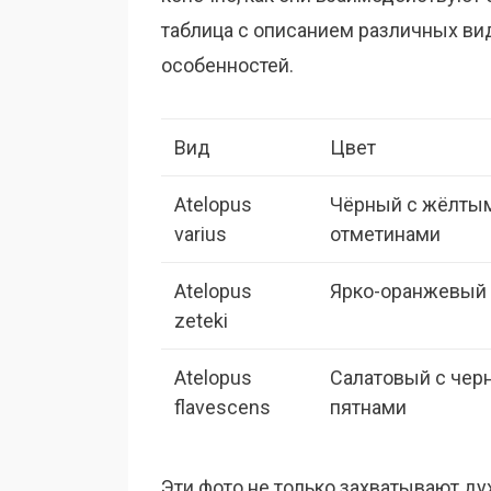
таблица с описанием различных вид
особенностей.
Вид
Цвет
Atelopus
Чёрный с жёлты
varius
отметинами
Atelopus
Ярко-оранжевый
zeteki
Atelopus
Салатовый с че
flavescens
пятнами
Эти фото не только захватывают ду