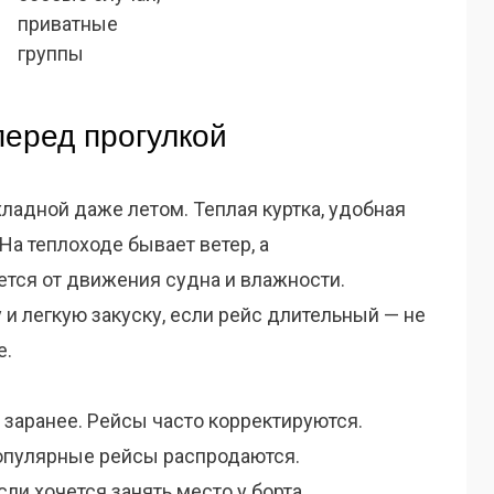
приватные
группы
перед прогулкой
ладной даже летом. Теплая куртка, удобная
 На теплоходе бывает ветер, а
ется от движения судна и влажности.
 и легкую закуску, если рейс длительный — не
е.
 заранее. Рейсы часто корректируются.
опулярные рейсы распродаются.
ли хочется занять место у борта.