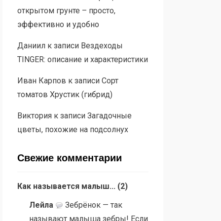
открытом грунте – просто,
эффективно и удобно
Даниил
к записи
Вездеходы
TINGER: описание и характеристики
Иван Карпов
к записи
Сорт
томатов Хрустик (гибрид)
Виктория
к записи
Загадочные
цветы, похожие на подсолнух
Свежие комментарии
Как называется малыш...
(
2
)
Лейла
Зебрёнок — так
называют малыша зебры! Если