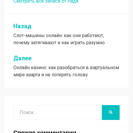
Смотреть все записи от Надя
Назад
Навигация
Слот-машины онлайн: как они работают,
по
почему затягивают и как играть разумно
записям
Далее
Онлайн казино: как разобраться в виртуальном
мире азарта и не потерять голову
Поиск
НАЙТИ
Свежие комментарии