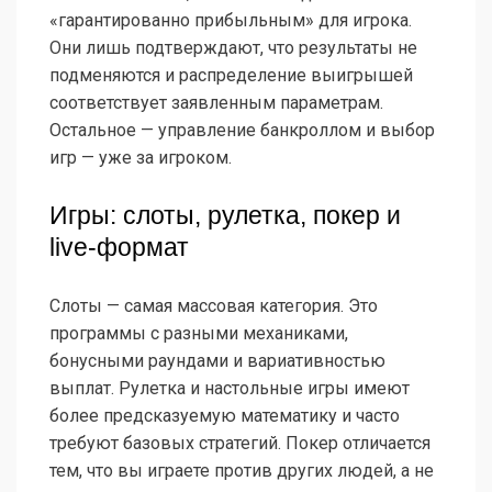
«гарантированно прибыльным» для игрока.
Они лишь подтверждают, что результаты не
подменяются и распределение выигрышей
соответствует заявленным параметрам.
Остальное — управление банкроллом и выбор
игр — уже за игроком.
Игры: слоты, рулетка, покер и
live-формат
Слоты — самая массовая категория. Это
программы с разными механиками,
бонусными раундами и вариативностью
выплат. Рулетка и настольные игры имеют
более предсказуемую математику и часто
требуют базовых стратегий. Покер отличается
тем, что вы играете против других людей, а не