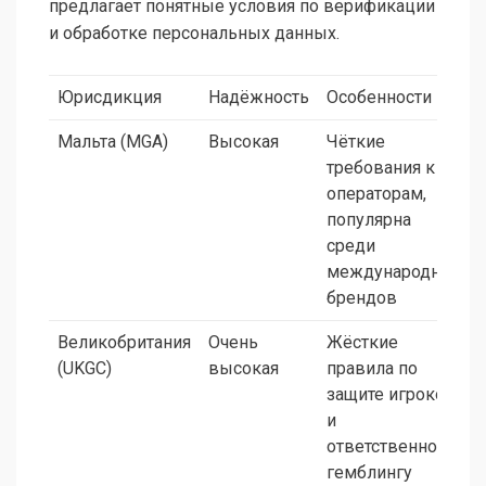
предлагает понятные условия по верификации
и обработке персональных данных.
Юрисдикция
Надёжность
Особенности
Мальта (MGA)
Высокая
Чёткие
требования к
операторам,
популярна
среди
международных
брендов
Великобритания
Очень
Жёсткие
(UKGC)
высокая
правила по
защите игроков
и
ответственному
гемблингу