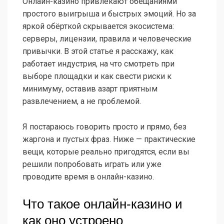
Онлайн-казино привлекают обещаниями
простого выигрыша и быстрых эмоций. Но за
яркой обёрткой скрывается экосистема:
серверы, лицензии, правила и человеческие
привычки. В этой статье я расскажу, как
работает индустрия, на что смотреть при
выборе площадки и как свести риски к
минимуму, оставив азарт приятным
развлечением, а не проблемой.
Я постараюсь говорить просто и прямо, без
жаргона и пустых фраз. Ниже — практические
вещи, которые реально пригодятся, если вы
решили попробовать играть или уже
проводите время в онлайн-казино.
Что такое онлайн-казино и
как оно устроено