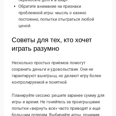
Обратите внимание на признаки
проблемной игры: мысль о казино
постоянно, попытки отыграться любой
ценой.
Советы для тех, кто хочет
играть разумно
Несколько простых приёмов помогут
сохранить деньги и удовольствие. Они не
гарантируют выигрыш, но делают игру более
контролируемой и понятной.
Планируйте сессию: решите заранее сумму для
игры и время. Не гоняйтесь за проигрышами:
попытки «вернуть всё» часто приводят к ещё
большим потерям. Выбирайте игры, понимая