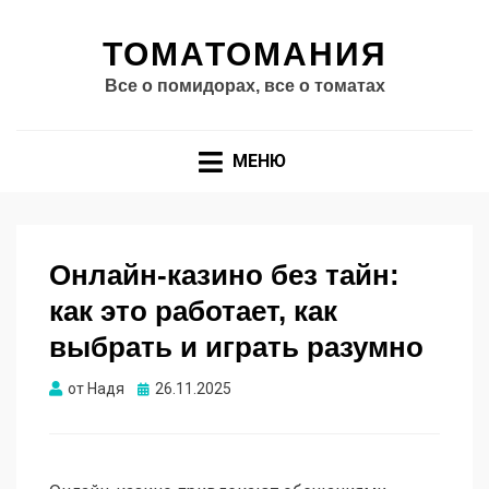
ТОМАТОМАНИЯ
Все о помидорах, все о томатах
МЕНЮ
Онлайн-казино без тайн:
как это работает, как
выбрать и играть разумно
Опубликовано
от
Надя
26.11.2025