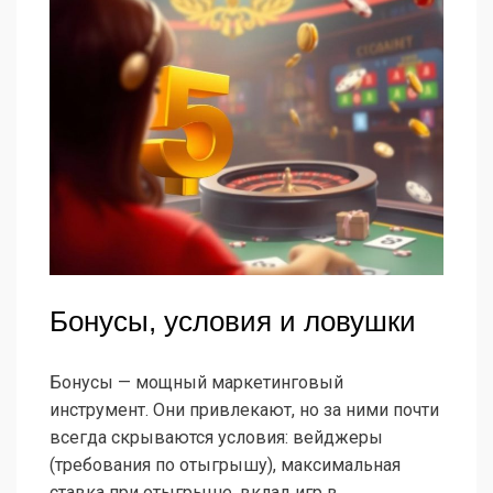
Бонусы, условия и ловушки
Бонусы — мощный маркетинговый
инструмент. Они привлекают, но за ними почти
всегда скрываются условия: вейджеры
(требования по отыгрышу), максимальная
ставка при отыгрыше, вклад игр в