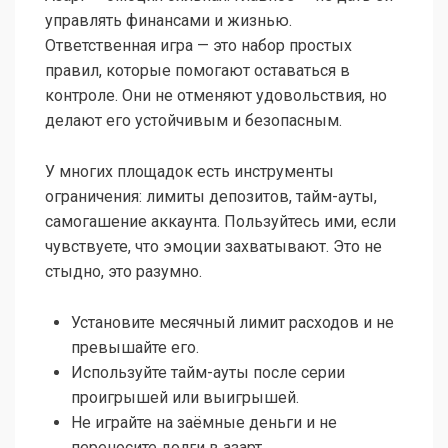
управлять финансами и жизнью.
Ответственная игра — это набор простых
правил, которые помогают оставаться в
контроле. Они не отменяют удовольствия, но
делают его устойчивым и безопасным.
У многих площадок есть инструменты
ограничения: лимиты депозитов, тайм-ауты,
самогашение аккаунта. Пользуйтесь ими, если
чувствуете, что эмоции захватывают. Это не
стыдно, это разумно.
Установите месячный лимит расходов и не
превышайте его.
Используйте тайм-ауты после серии
проигрышей или выигрышей.
Не играйте на заёмные деньги и не
переносите долги в азарт.