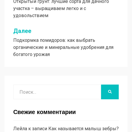
Открытый грунт: лучшие сорта для дачного
по
участка – выращиваем легко и с
записям
удовольствием
Далее
Подкормка помидоров: как выбрать
органические и минеральные удобрения для
богатого урожая
Поиск
НАЙТИ
Свежие комментарии
Лейла
к записи
Как называется малыш зебры?