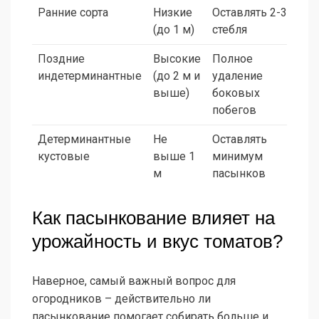
Ранние сорта
Низкие
Оставлять 2-3
Д
(до 1 м)
стебля
т
Поздние
Высокие
Полное
О
индетерминантные
(до 2 м и
удаление
выше)
боковых
побегов
Детерминантные
Не
Оставлять
К
кустовые
выше 1
минимум
к
м
пасынков
Как пасынкование влияет на
урожайность и вкус томатов?
Наверное, самый важный вопрос для
огородников – действительно ли
пасынкование помогает собирать больше и