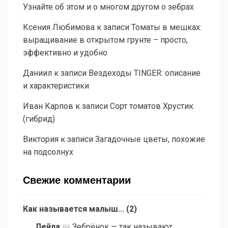
Узнайте об этом и о многом другом о зебрах
Ксения Любимова
к записи
Томаты в мешках:
выращивание в открытом грунте – просто,
эффективно и удобно
Даниил
к записи
Вездеходы TINGER: описание
и характеристики
Иван Карпов
к записи
Сорт томатов Хрустик
(гибрид)
Виктория
к записи
Загадочные цветы, похожие
на подсолнух
Свежие комментарии
Как называется малыш...
(
2
)
Лейла
Зебрёнок — так называют