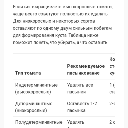
Если вы выращиваете высокорослые томаты,
чаще всего советуют полностью их удалять.
Для низкорослых и некоторых сортов
оставляют по одному двум сильным побегам
для формирования куста. Таблица ниже
поможет понять, что убирать, а что оставить.
Количе
Рекомендуемое
стеблей
Тип томата
пасынкование
кусте
Индетерминантные
Удалять все
1 (осно
(высокорослые)
пасынки
стебель)
Детерминантные
Оставлять 1-2
2-3 стеб
(низкорослые)
пасынка
Полудетерминантные
Удалять
2 стебля