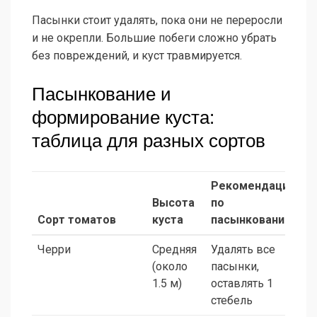
Пасынки стоит удалять, пока они не переросли
и не окрепли. Большие побеги сложно убрать
без повреждений, и куст травмируется.
Пасынкование и
формирование куста:
таблица для разных сортов
Рекомендации
Высота
по
Сорт томатов
куста
пасынкованию
Ф
Черри
Средняя
Удалять все
О
(около
пасынки,
1.5 м)
оставлять 1
стебель