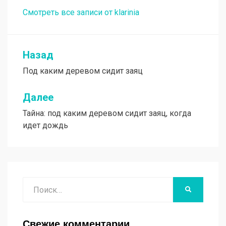
Смотреть все записи от klarinia
Назад
Навигация
Под каким деревом сидит заяц
по
записям
Далее
Тайна: под каким деревом сидит заяц, когда
идет дождь
Поиск
НАЙТИ
Свежие комментарии