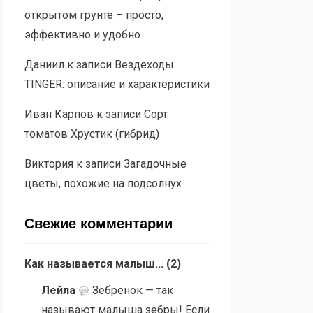
открытом грунте – просто,
эффективно и удобно
Даниил
к записи
Вездеходы
TINGER: описание и характеристики
Иван Карпов
к записи
Сорт
томатов Хрустик (гибрид)
Виктория
к записи
Загадочные
цветы, похожие на подсолнух
Свежие комментарии
Как называется малыш...
(
2
)
Лейла
Зебрёнок — так
называют малыша зебры! Если