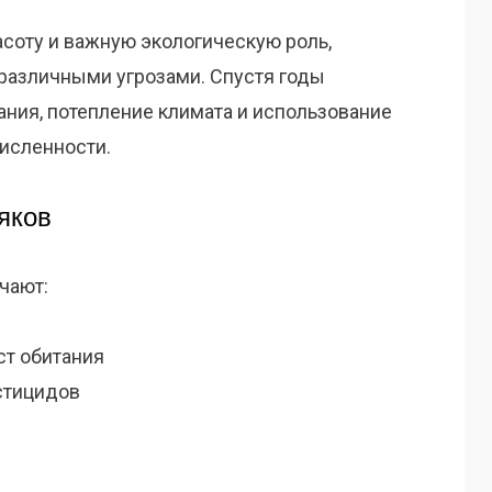
асоту и важную экологическую роль,
различными угрозами. Спустя годы
ния, потепление климата и использование
численности.
яков
чают:
ст обитания
стицидов