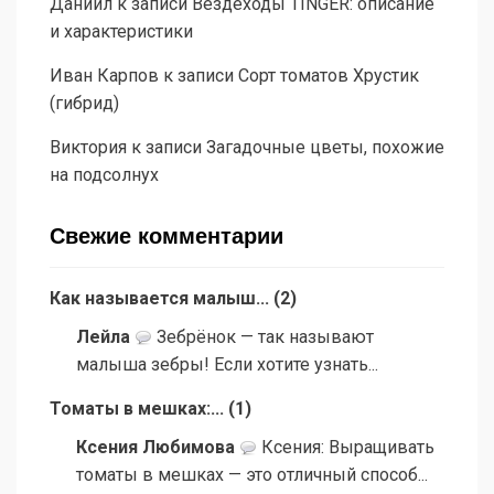
Даниил
к записи
Вездеходы TINGER: описание
и характеристики
Иван Карпов
к записи
Сорт томатов Хрустик
(гибрид)
Виктория
к записи
Загадочные цветы, похожие
на подсолнух
Свежие комментарии
Как называется малыш...
(
2
)
Лейла
Зебрёнок — так называют
малыша зебры! Если хотите узнать...
Томаты в мешках:...
(
1
)
Ксения Любимова
Ксения: Выращивать
томаты в мешках — это отличный способ...