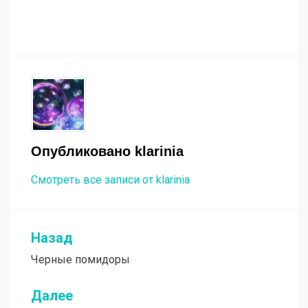
Опубликовано
klarinia
Смотреть все записи от klarinia
Назад
Навигация
Черные помидоры
по
записям
Далее