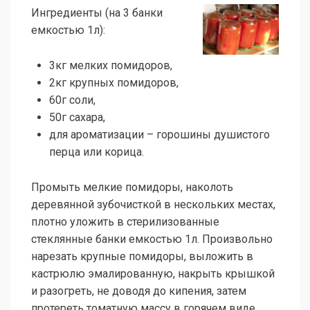
Ингредиенты (на 3 банки
емкостью 1л):
3кг мелких помидоров,
2кг крупных помидоров,
60г соли,
50г сахара,
для ароматизации – горошины душистого
перца или корица.
Промыть мелкие помидоры, наколоть
деревянной зубочисткой в нескольких местах,
плотно уложить в стерилизованные
стеклянные банки емкостью 1л. Произвольно
нарезать крупные помидоры, выложить в
кастрюлю эмалированную, накрыть крышкой
и разогреть, не доводя до кипения, затем
протереть томатную массу в горячем виде