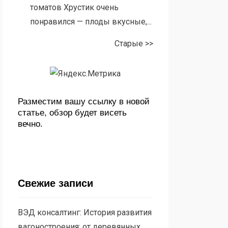
томатов Хрустик очень
понравился — плоды вкусные,...
Старые >>
Разместим вашу ссылку в новой
статье, обзор будет висеть
вечно.
Свежие записи
ВЭД консалтинг: История развития
вагоностроения: от деревянных