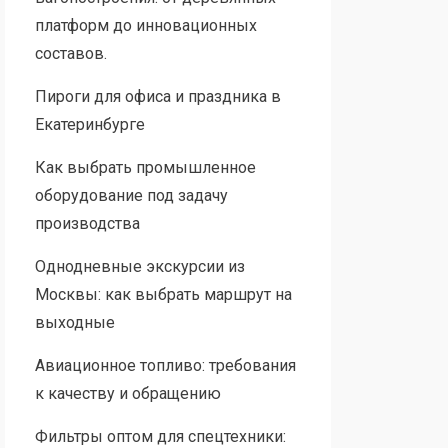
платформ до инновационных
составов.
Пироги для офиса и праздника в
Екатеринбурге
Как выбрать промышленное
оборудование под задачу
производства
Однодневные экскурсии из
Москвы: как выбрать маршрут на
выходные
Авиационное топливо: требования
к качеству и обращению
Фильтры оптом для спецтехники: