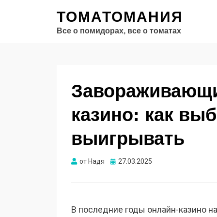
ТОМАТОМАНИЯ
Все о помидорах, все о томатах
Завораживающи
казино: как выб
выигрывать
Опубликовано
от
Надя
27.03.2025
В последние годы онлайн-казино на