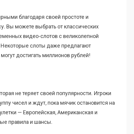
ярными благодаря своей простоте и
у. Вы можете выбрать от классических
ременных видео-слотов с великолепной
. Некоторые слоты даже предлагают
могут достигать миллионов рублей!
оторая не теряет своей популярности. Игроки
руппу чисел и ждут, пока мячик остановится на
улетки — Европейская, Американская и
ые правила и шансы.