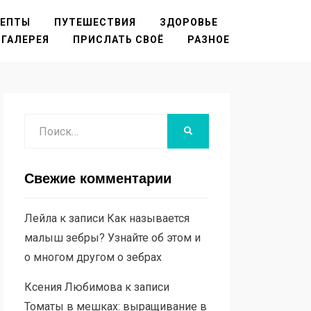
ЦЕПТЫ
ПУТЕШЕСТВИЯ
ЗДОРОВЬЕ
ГАЛЕРЕЯ
ПРИСЛАТЬ СВОЁ
РАЗНОЕ
Поиск
НАЙТИ
Свежие комментарии
Лейла
к записи
Как называется
малыш зебры? Узнайте об этом и
о многом другом о зебрах
Ксения Любимова
к записи
Томаты в мешках: выращивание в