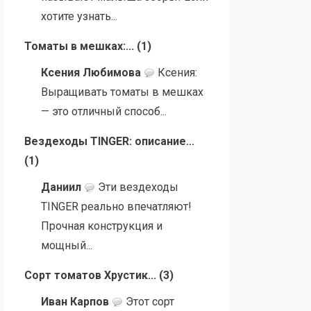
хотите узнать...
Томаты в мешках:...
(
1
)
Ксения Любимова
Ксения:
Выращивать томаты в мешках
— это отличный способ...
Вездеходы TINGER: описание...
(
1
)
Даниил
Эти вездеходы
TINGER реально впечатляют!
Прочная конструкция и
мощный...
Сорт томатов Хрустик...
(
3
)
Иван Карпов
Этот сорт