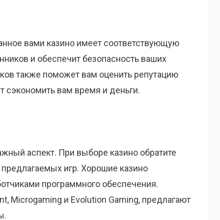
ранное вами казино имеет соответствующую
енников и обеспечит безопасность ваших
оков также поможет вам оценить репутацию
т сэкономить вам время и деньги.
ажный аспект. При выборе казино обратите
 предлагаемых игр. Хорошие казино
ботчиками программного обеспечения.
nt, Microgaming и Evolution Gaming, предлагают
ы.