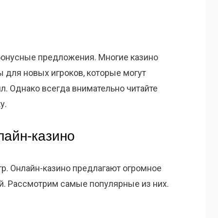
 бонусные предложения. Многие казино
 для новых игроков, которые могут
л. Однако всегда внимательно читайте
у.
лайн-казино
гр. Онлайн-казино предлагают огромное
й. Рассмотрим самые популярные из них.