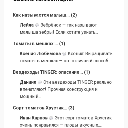
Как называется малыш...
(
2
)
Лейла
Зебрёнок — так называют
малыша зебры! Если хотите узнать...
Томаты в мешках:...
(
1
)
Ксения Любимова
Ксения: Выращивать
томаты в мешках — это отличный способ...
Вездеходы TINGER: описание...
(
1
)
Даниил
Эти вездеходы TINGER реально
впечатляют! Прочная конструкция и
мощный...
Сорт томатов Хрустик...
(
3
)
Иван Карпов
Этот сорт томатов Хрустик
очень понравился — плоды вкусные,...