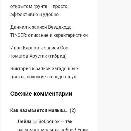
открытом грунте – просто,
эффективно и удобно
Даниил
к записи
Вездеходы
TINGER: описание и характеристики
Иван Карпов
к записи
Сорт
томатов Хрустик (гибрид)
Виктория
к записи
Загадочные
цветы, похожие на подсолнух
Свежие комментарии
Как называется малыш...
(
2
)
Лейла
Зебрёнок — так
называют малыша зебры! Если