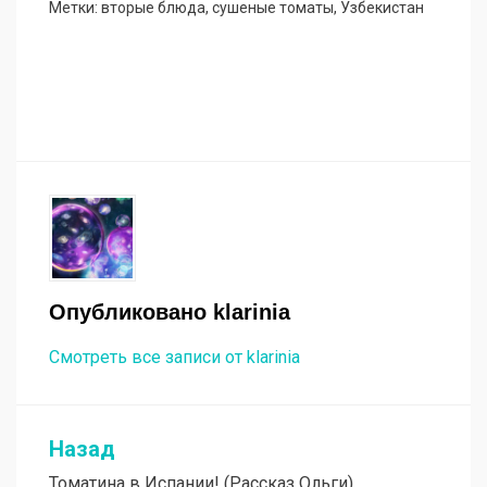
Метки:
вторые блюда
,
сушеные томаты
,
Узбекистан
Опубликовано
klarinia
Смотреть все записи от klarinia
Назад
Навигация
Томатина в Испании! (Рассказ Ольги)