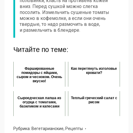
половинки, класть на противень кожей
вниз. Перед сушкой можно слегка
посолить. Измельчить сушеные томаты
можно в кофемолке, а если они очень
твердые, то надо размочить в воде,
и размельчить в блендере.
Читайте по теме:
Фаршированные
Как перетянуть изголовье
помидоры с яйцами,
кровати?
сыром и чесноком. Очень
вкусно!
Сыроедческая лапша из
Теплый греческий салат с
огурца с томатами,
рисом
базиликом и капесами
Рубрика:
Вегетарианские
,
Рецепты