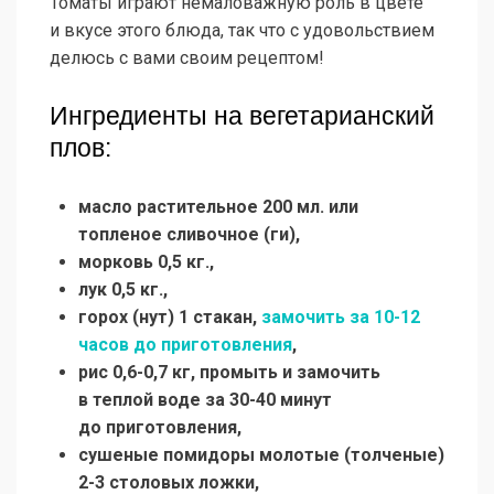
Томаты играют немаловажную роль в цвете
и вкусе этого блюда, так что с удовольствием
делюсь с вами своим рецептом!
Ингредиенты на вегетарианский
плов:
масло растительное 200 мл. или
топленое сливочное (ги),
морковь 0,5 кг.,
лук 0,5 кг.,
горох (нут) 1 стакан,
замочить за
10-12
часов до приготовления
,
рис
0,6-0,7 кг,
промыть и замочить
в теплой воде за
30-40
минут
до приготовления,
сушеные помидоры молотые (толченые)
2-3
столовых ложки,