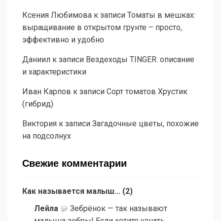
Ксения Любимова
к записи
Томаты в мешках:
выращивание в открытом грунте – просто,
эффективно и удобно
Даниил
к записи
Вездеходы TINGER: описание
и характеристики
Иван Карпов
к записи
Сорт томатов Хрустик
(гибрид)
Виктория
к записи
Загадочные цветы, похожие
на подсолнух
Свежие комментарии
Как называется малыш...
(
2
)
Лейла
Зебрёнок — так называют
малыша зебры! Если хотите узнать...